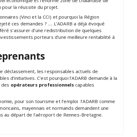
ntiel économique et l’énorme zone de chalandise de
 pour la réussite du projet.
onnaires (Vinci et la CCI) et pourquoi la Région
rejeté ces demandes ? …. L’ADARB a déjà évoqué
féré s’assurer d’une redistribution de quelques
investissements porteurs d’une meilleure rentabilité à
eprenants
 de déclassement, les responsables actuels de
bles d’initiatives. C’est pourquoi l’ADARB demande à la
 des
opérateurs professionnels
capables
nomie, pour son tourisme et l’emploi l’ADARB comme
tarmoricains, mayennais et normands demandent une
ns au départ de l’aéroport de Rennes-Bretagne.