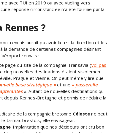
omme avec TUI en 2019 ou avec Vueling vers
une réponse circonstanciée n’a été fournie par la
à Rennes ?
ort rennais aurait pu avoir lieu si la direction et les
s à la demande de certaines compagnies désirant
l’aéroport rennais :
tte page du site de la compagnie Transavia (
Vol pas
ue cinq nouvelles destinations étaient visiblement
ville, Prague et Vienne. On peut même y lire que
uvelle base stratégique »
et une
« passerelle
captivantes
». Autant de nouvelles destinations qui
rt depuis Rennes-Bretagne et permis de réduire la
judicaire de la compagnie bretonne
Céleste
ne peut
r le tarmac brestois, elle envisageait
tagne
. Implantation que nos décideurs ont cru bon