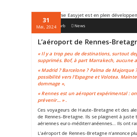
31
Admin Adarb
News
Mai, 2024
L’aéroport de Rennes-Bretagne
« Il y a trop peu de destinations, surtout 
supprimés. Bof, à part Marrakech, aucune au
« Madrid ? Barcelone ? Palma de Majorque ? 
possibilité vers l’Espagne et Volotea. Mainte
dommage »,
« Rennes est un aéroport expérimental : on
prévenir… » .
Ces voyageurs de Haute-Bretagne et des alen
de Rennes-Bretagne. Ils se plaignent à juste t
aériennes euro-méditerranéennes… Ils ont rai
L’aéroport de Rennes-Bretagne n’annonce plus 