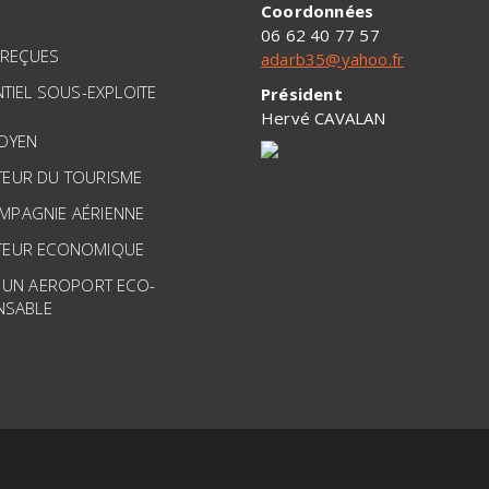
Coordonnées
06 62 40 77 57
 REÇUES
adarb35@yahoo.fr
TIEL SOUS-EXPLOITE
Président
Hervé CAVALAN
TOYEN
TEUR DU TOURISME
MPAGNIE AÉRIENNE
TEUR ECONOMIQUE
 UN AEROPORT ECO-
NSABLE