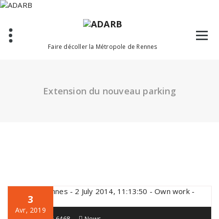
Aller
au
contenu
Faire décoller la Métropole de Rennes
Extension du nouveau parking
3
Avr, 2019
PHanim06-6468
News