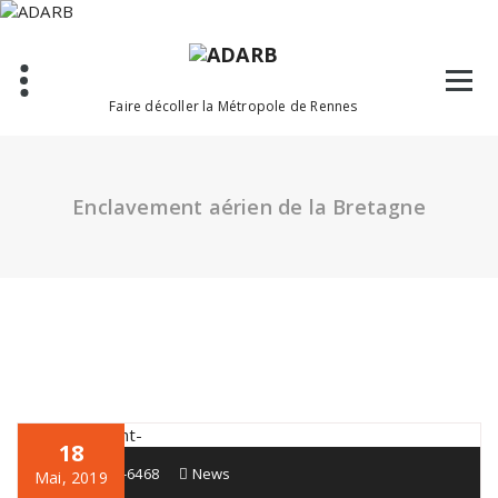
Aller
au
contenu
Faire décoller la Métropole de Rennes
Enclavement aérien de la Bretagne
18
PHanim06-6468
News
Mai, 2019